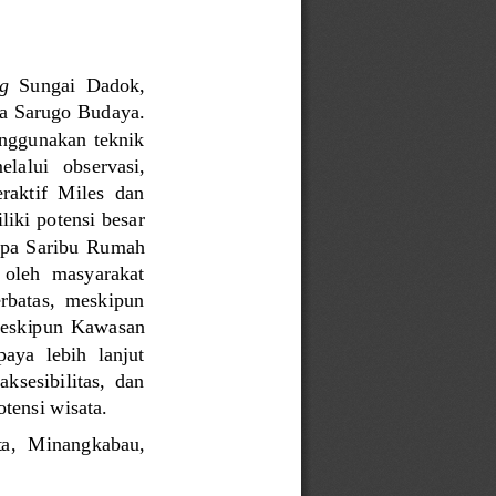
g
Sungai  Dadok, 
a Sarugo Budaya. 
enggunakan teknik 
mel
alui   observasi, 
raktif  Miles  dan 
iki potensi besar 
pa  Saribu  Rumah 
oleh  masyarakat 
erbatas,  meskipun 
meskipun  Kawasan 
aya  lebih  lanjut 
ksesibilitas,  dan 
tensi wisata
.
ta
, 
Minangkabau
, 