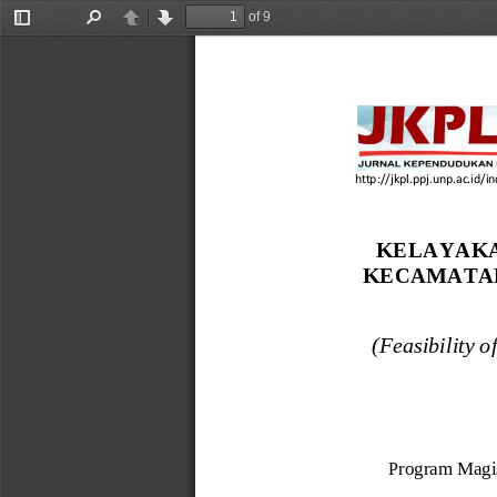
of 9
Toggle
Find
Previous
Next
Sidebar
Kamala & Erianjoni
. (2
Koto Tinggi Kecamata
http://jkpl.ppj.unp.ac.id/
KELAYAKA
KECAMATAN
(
Feasibility of
Program Magis