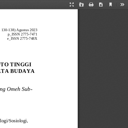
Current
Presentation
Open
Print
Download
Too
View
Mode
. 130
-
1
3
8
) 
Agustus 2023
p_ISSN 
2775
-
7471
e_ISSN 
2775
-
748X
TO TINGGI 
ATA BUDAYA
ang Omeh Sub
-
logi/Sosiologi
, 