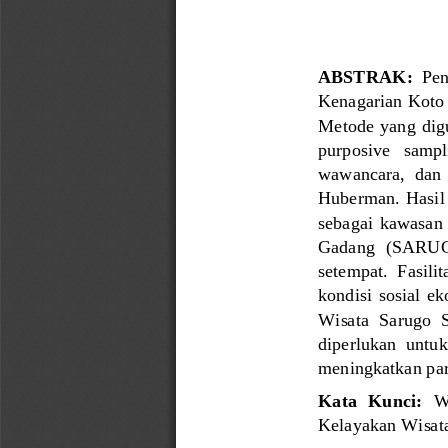
ABSTRAK
:
Pen
Kenagarian Koto
Metode  yang  dig
purposive   sampl
wawancara,  dan  
Huberman. Hasil
sebagai  kawasan 
Gadang  (SARUGO)
setempat.  Fasilit
kondisi  sosial  
Wisata  Sarugo  S
diperlukan  untuk
meningkatkan par
Kata  Kunci:
W
Kelayakan Wisat