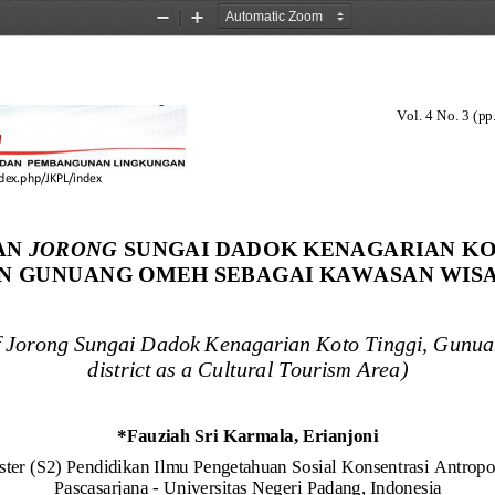
Zoom
Zoom
Out
In
023). 
Kelayakan Jorong Sungai Dadok Kenagarian 
Vol. 
4 No. 3 (pp
n Gunuang Omeh sebagai Kawasan Wisata Budaya
index.php/JKPL/index
N 
JORONG
SUNGAI DADOK KENAGARIAN KO
 GUNUANG OMEH SEBAGAI KAWASAN WIS
 
Jorong
Sungai Dadok Kenagarian Koto Tinggi, Gunu
district as a Cultural Tourism Area
)
*
Fauziah Sri Karmala, Erianjoni
ter (S2) 
Pendidikan Ilmu Pengetahuan Sosial Konsentrasi Antropo
Pascasarjana 
-
Universitas Negeri Padang, Indonesia