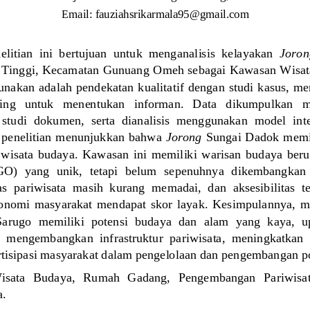
Email
: 
fauziahsrikarmala95@gmail.com
elitian  ini  bertujuan  untuk  menganalisis  kelayakan 
Joron
 Tinggi, Kecamatan Gunuang Omeh sebagai Kawasan Wisat
unakan adalah  pendekatan kualitatif dengan studi kasus,  m
ing   untuk   menentukan   informan.   Data   dikumpulkan   
studi  dokumen,  serta  dianalisis  menggunakan  model  inte
 penelitian menunjukkan bahwa 
Jorong
Sungai Dadok memil
 wisata  budaya.  Kawasan  ini  memiliki  warisan  budaya
beru
  yang  unik,  tetapi  belum  sepenuhnya  dikembangkan  
as  pariwisata  masih  kurang  memadai,  dan  aksesibilitas  t
ekonomi  masyarakat  mendapat  skor  layak.  Kesimpulan
nya,  
arugo  memiliki  potensi  budaya  dan  alam  yang  kaya,  up
  mengembangkan  infrastruktur  pariwisata,  meningkatkan  a
tisipasi masyarakat dalam pengelolaan 
dan pen
gembangan po
isata  Budaya
, 
Rumah  Gadang
, 
Pengembangan  Pariwisa
a
.